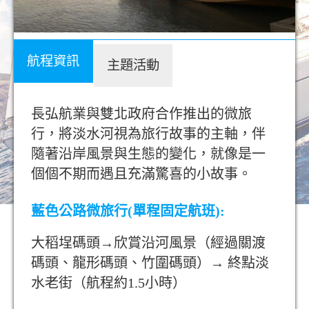
航程資訊
主題活動
長弘航業與雙北政府合作推出的微旅
行，將淡水河視為旅行故事的主軸，伴
隨著沿岸風景與生態的變化，就像是一
個個不期而遇且充滿驚喜的小故事。
藍色公路微旅行(單程固定航班):
大稻埕碼頭→欣賞沿河風景（經過關渡
碼頭、龍形碼頭、竹圍碼頭）→ 終點淡
水老街（航程約1.5小時）