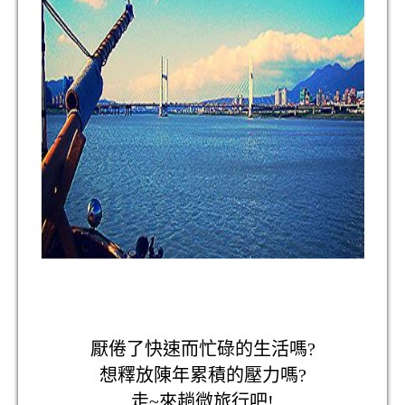
厭倦了快速而忙碌的生活嗎?
想釋放陳年累積的壓力嗎?
走~來趟微旅行吧!