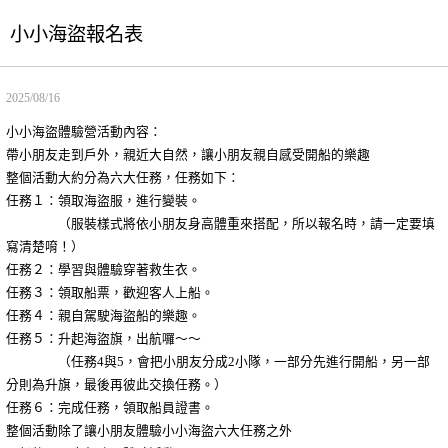
小小海盜報名表
2025/08/16
小小海盜體驗營活動內容：
帶小朋友走到戶外，親近大自然，讓小朋友親自感受開船的樂趣
整個活動大約分為六大任務，任務如下：
任務１：領取海盜服，進行變裝。
（服裝樣式將依小朋友身高體重來搭配，所以報名時，請一定要填
寫清楚唷！）
任務２：學習與體驗穿著救生衣。
任務３：領取船票，歡迎客人上船。
任務４：親自駕駛海盜船的樂趣。
任務５：升起海盜旗，出航囉～～
（任務4與5，會把小朋友分成2小隊，一部分先進行開船，另一部
分則為升旗，最後再彼此交換任務。）
任務６：完成任務，領取船員證書。
整個活動除了讓小朋友體驗小小海盜六大任務之外