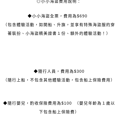
◎
小小海盜費用說明：
◆
小小海盜全票，費用為
$690
（包含體驗活動，如開船、升旗，並享有特殊海盜服的穿
著裝扮、小海盜精美證書１份、額外的體驗活動！）
◆
隨行人員，費用為
$300
（隨行上船，不包含其他體驗活動
，包含船上保險費用
）
◆
隨行嬰兒，酌收保險費用為
$100 （嬰兒年齡為１歲以
下
包含船上保險費
）