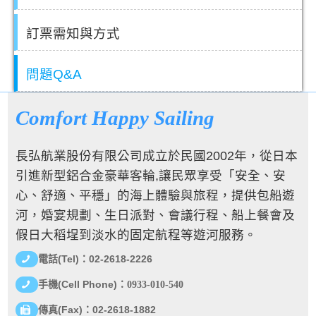
訂票需知與方式
問題Q&A
Comfort Happy Sailing
長弘航業股份有限公司成立於民國2002年，從日本
引進新型鋁合金豪華客輪,讓民眾享受「安全、安
心、舒適、平穩」的海上體驗與旅程，提供包船遊
河，婚宴規劃、生日派對、會議行程、船上餐會及
假日大稻埕到淡水的固定航程等遊河服務。
(Tel)
02-2618-2226
電話
：
(Cell Phone)
手機
：
0933-010-540
(Fax)
02-2618-1882
傳真
：