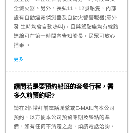
全滅火器。另外，長弘11、12號船隻，內部
設有自動煙霧偵測器及自動火警警報器(意外
發 生時均會自動鳴叫)，且與駕駛座均有線路
連線可在第一時間內告知船長，民眾可放心
搭乘 。
更多
請問若是要預約船班的套餐行程，需
多久前預約呢?
請在2個禮拜前電話聯繫或E-MAIL向本公司
預約，以方便本公司預留船期及餐點的準
備，如有任何不清楚之處，煩請電話洽詢，