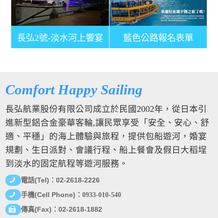
長弘2號-淡水河上饗宴
藍色公路報名表單
Comfort Happy Sailing
長弘航業股份有限公司成立於民國2002年，從日本引
進新型鋁合金豪華客輪,讓民眾享受「安全、安心、舒
適、平穩」的海上體驗與旅程，提供包船遊河，婚宴
規劃、生日派對、會議行程、船上餐會及假日大稻埕
到淡水的固定航程等遊河服務。
(Tel)
02-2618-2226
電話
：
(Cell Phone)
手機
：
0933-010-540
(Fax)
02-2618-1882
傳真
：