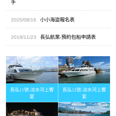
2019/11/23
長弘航業-預約包船申請表
2020/08/20
搭船觀賞大稻埕煙火+小小水
手
長弘11號-淡水河上饗
長弘12號-淡水河上饗
宴
宴